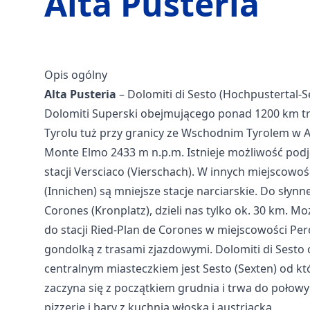
Alta Pusteria
Opis ogólny
Alta Pusteria
– Dolomiti di Sesto (Hochpustertal-
Dolomiti Superski obejmującego ponad 1200 km t
Tyrolu tuż przy granicy ze Wschodnim Tyrolem w 
Monte Elmo 2433 m n.p.m. Istnieje możliwość podje
stacji Versciaco (Vierschach). W innych miejscowoś
(Innichen) są mniejsze stacje narciarskie. Do słynne
Corones (Kronplatz), dzieli nas tylko ok. 30 km. M
do stacji Ried-Plan de Corones w miejscowości Per
gondolką z trasami zjazdowymi. Dolomiti di Sesto 
centralnym miasteczkiem jest Sesto (Sexten) od kt
zaczyna się z początkiem grudnia i trwa do połowy 
pizzerie i bary z kuchnią włoską i austriacką.