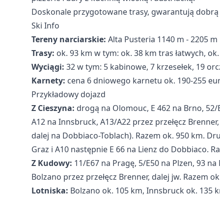
Doskonale przygotowane trasy, gwarantują dobrą z
Ski Info
Tereny narciarskie:
Alta Pusteria 1140 m - 2205 m 
Trasy:
ok. 93 km w tym: ok. 38 km tras łatwych, ok.
Wyciągi:
32 w tym: 5 kabinowe, 7 krzesełek, 19 or
Karnety:
cena 6 dniowego karnetu ok. 190-255 euro.
Przykładowy dojazd
Z Cieszyna:
drogą na Olomouc, E 462 na Brno, 52/E
A12 na Innsbruck, A13/A22 przez przełęcz Brenner,
dalej na Dobbiaco-Toblach). Razem ok. 950 km. Dru
Graz i A10 następnie E 66 na Lienz do Dobbiaco. R
Z Kudowy:
11/E67 na Pragę, 5/E50 na Plzen, 93 n
Bolzano przez przełęcz Brenner, dalej jw. Razem ok
Lotniska:
Bolzano ok. 105 km, Innsbruck ok. 135 k