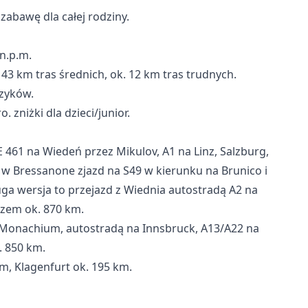
abawę dla całej rodziny.
n.p.m.
 43 km tras średnich, ok. 12 km tras trudnych.
czyków.
 zniżki dla dzieci/junior.
 461 na Wiedeń przez Mikulov, A1 na Linz, Salzburg,
 w Bressanone zjazd na S49 w kierunku na Brunico i
ga wersja to przejazd z Wiednia autostradą A2 na
azem ok. 870 km.
a Monachium, autostradą na Innsbruck, A13/A22 na
. 850 km.
m, Klagenfurt ok. 195 km.