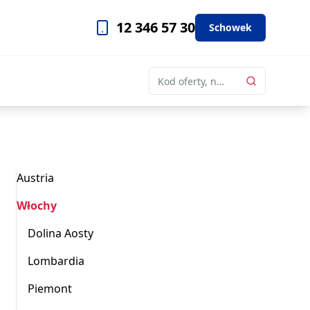
12 346 57 30
Schowek
Austria
Włochy
Dolina Aosty
Lombardia
Piemont