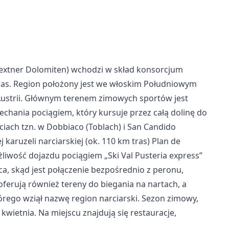
Sextner Dolomiten) wchodzi w skład konsorcjum
ras. Region położony jest we włoskim Południowym
Austrii. Głównym terenem zimowych sportów jest
chania pociągiem, który kursuje przez całą dolinę do
ciach tzn. w Dobbiaco (Toblach) i San Candido
j karuzeli narciarskiej (ok. 110 km tras) Plan de
ożliwość dojazdu pociągiem „Ski Val Pusteria express”
ca, skąd jest połączenie bezpośrednio z peronu,
oferują również tereny do biegania na nartach, a
órego wziął nazwę region narciarski. Sezon zimowy,
kwietnia. Na miejscu znajdują się restauracje,