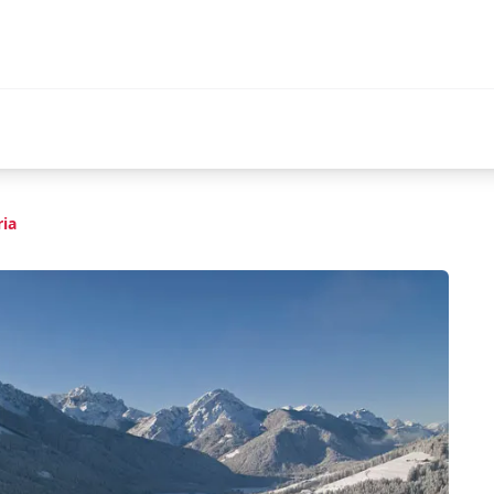
a
ria