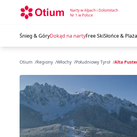
Narty w Alpach i Dolomitach
Nr 1 w Polsce
Śnieg & Góry
Dokąd na narty
Free Ski
Słońce & Plaż
Otium
Regiony
Włochy
Południowy Tyrol
Alta Puste