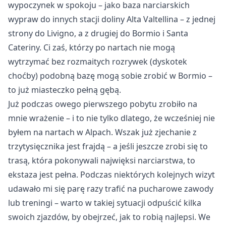
wypoczynek w spokoju – jako baza narciarskich
wypraw do innych stacji doliny Alta Valtellina – z jednej
strony do Livigno, a z drugiej do Bormio i Santa
Cateriny. Ci zaś, którzy po nartach nie mogą
wytrzymać bez rozmaitych rozrywek (dyskotek
choćby) podobną bazę mogą sobie zrobić w Bormio –
to już miasteczko pełną gębą.
Już podczas owego pierwszego pobytu zrobiło na
mnie wrażenie – i to nie tylko dlatego, że wcześniej nie
byłem na nartach w Alpach. Wszak już zjechanie z
trzytysięcznika jest frajdą – a jeśli jeszcze zrobi się to
trasą, która pokonywali najwięksi narciarstwa, to
ekstaza jest pełna. Podczas niektórych kolejnych wizyt
udawało mi się parę razy trafić na pucharowe zawody
lub treningi – warto w takiej sytuacji odpuścić kilka
swoich zjazdów, by obejrzeć, jak to robią najlepsi. We