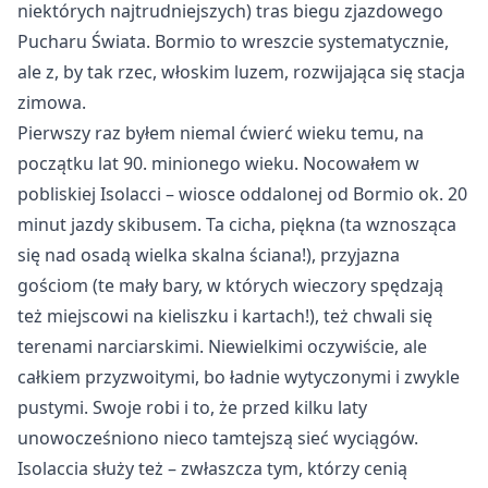
niektórych najtrudniejszych) tras biegu zjazdowego
Pucharu Świata. Bormio to wreszcie systematycznie,
ale z, by tak rzec, włoskim luzem, rozwijająca się stacja
zimowa.
Pierwszy raz byłem niemal ćwierć wieku temu, na
początku lat 90. minionego wieku. Nocowałem w
pobliskiej Isolacci – wiosce oddalonej od Bormio ok. 20
minut jazdy skibusem. Ta cicha, piękna (ta wznosząca
się nad osadą wielka skalna ściana!), przyjazna
gościom (te mały bary, w których wieczory spędzają
też miejscowi na kieliszku i kartach!), też chwali się
terenami narciarskimi. Niewielkimi oczywiście, ale
całkiem przyzwoitymi, bo ładnie wytyczonymi i zwykle
pustymi. Swoje robi i to, że przed kilku laty
unowocześniono nieco tamtejszą sieć wyciągów.
Isolaccia służy też – zwłaszcza tym, którzy cenią