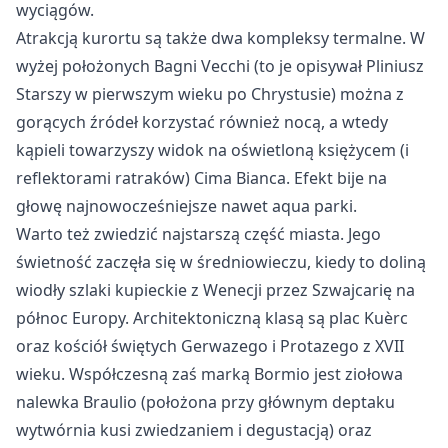
wyciągów.
Atrakcją kurortu są także dwa kompleksy termalne. W
wyżej położonych Bagni Vecchi (to je opisywał Pliniusz
Starszy w pierwszym wieku po Chrystusie) można z
gorących źródeł korzystać również nocą, a wtedy
kąpieli towarzyszy widok na oświetloną księżycem (i
reflektorami ratraków) Cima Bianca. Efekt bije na
głowę najnowocześniejsze nawet aqua parki.
Warto też zwiedzić najstarszą część miasta. Jego
świetność zaczęła się w średniowieczu, kiedy to doliną
wiodły szlaki kupieckie z Wenecji przez Szwajcarię na
północ Europy. Architektoniczną klasą są plac Kuèrc
oraz kościół świętych Gerwazego i Protazego z XVII
wieku. Współczesną zaś marką Bormio jest ziołowa
nalewka Braulio (położona przy głównym deptaku
wytwórnia kusi zwiedzaniem i degustacją) oraz