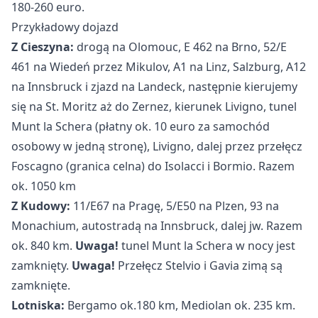
180-260 euro.
Przykładowy dojazd
Z Cieszyna:
drogą na Olomouc, E 462 na Brno, 52/E
461 na Wiedeń przez Mikulov, A1 na Linz, Salzburg, A12
na Innsbruck i zjazd na Landeck, następnie kierujemy
się na St. Moritz aż do Zernez, kierunek Livigno, tunel
Munt la Schera (płatny ok. 10 euro za samochód
osobowy w jedną stronę), Livigno, dalej przez przełęcz
Foscagno (granica celna) do Isolacci i Bormio. Razem
ok. 1050 km
Z Kudowy:
11/E67 na Pragę, 5/E50 na Plzen, 93 na
Monachium, autostradą na Innsbruck, dalej jw. Razem
ok. 840 km.
Uwaga!
tunel Munt la Schera w nocy jest
zamknięty.
Uwaga!
Przełęcz Stelvio i Gavia zimą są
zamknięte.
Lotniska:
Bergamo ok.180 km, Mediolan ok. 235 km.