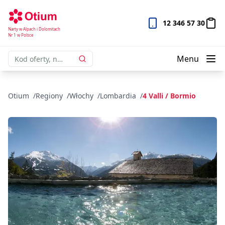
12 346 57 30
Narty w Alpach i Dolomitach
Nr 1 w Polsce
Menu
Otium
Regiony
Włochy
Lombardia
4 Valli / Bormio