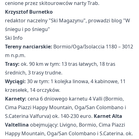
cenione przez skitourowców narty Trab.
Krzysztof Burnetko
redaktor naczelny "Ski Magazynu", prowadzi blog "W
śniegu i po śniegu"
Ski Info
Tereny narciarskie:
Bormio/Oga/Isolaccia 1180 – 3012
m n.p.m.
Trasy:
ok. 90 km w tym: 13 tras łatwych, 18 tras
średnich, 3 trasy trudne.
Wyciągi:
30 w tym: 1 kolejka linowa, 4 kabinowe, 11
krzesełek, 14 orczyków.
Karnety:
cena 6 dniowego karnetu 4 Valli (Bormio,
Cima Piazzi Happy Mountain, Oga/San Colombano i
S.Caterina Valfurva) ok. 140-230 euro.
Karnet Alta
Valtellina
obejmujący: Livigno, Bormio, Cima Piazzi
Happy Mountain, Oga/San Colombano i S.Caterina. ok.