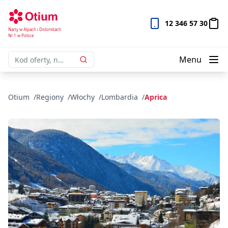
12 346 57 30
Narty w Alpach i Dolomitach
Nr 1 w Polsce
Menu
Otium
Regiony
Włochy
Lombardia
Aprica