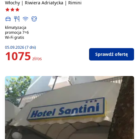
Włochy | Riwiera Adriatycka | Rimini
klimatyzacja
promocja 7=6
Wi-Fi gratis
05.09.2026 (7 dni)
1075
Sprawdź ofertę
zł/os