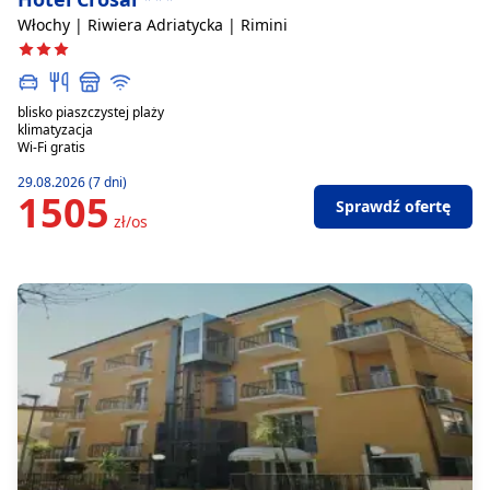
Włochy | Riwiera Adriatycka | Rimini
blisko piaszczystej plaży
klimatyzacja
Wi-Fi gratis
29.08.2026 (7 dni)
1505
Sprawdź ofertę
zł/os