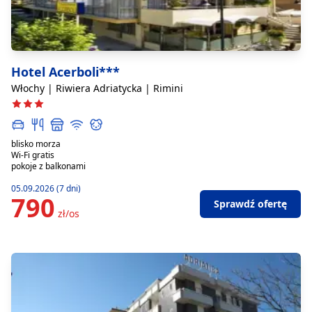
Hotel Acerboli***
Włochy | Riwiera Adriatycka | Rimini
blisko morza
Wi-Fi gratis
pokoje z balkonami
05.09.2026 (7 dni)
790
Sprawdź ofertę
zł/os