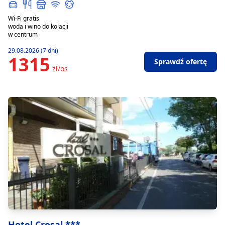
Wi-Fi gratis
woda i wino do kolacji
w centrum
29.08.2026 (7 dni)
1315
Sprawdź ofertę
zł/os
Hotel Crosal ***