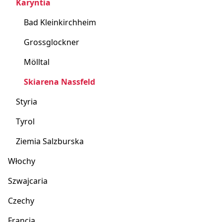
Karyntia
Bad Kleinkirchheim
Grossglockner
Mölltal
Skiarena Nassfeld
Styria
Tyrol
Ziemia Salzburska
Włochy
Szwajcaria
Czechy
Francja