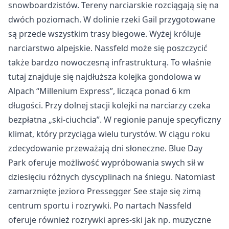
snowboardzistów. Tereny narciarskie rozciągają się na
dwóch poziomach. W dolinie rzeki Gail przygotowane
są przede wszystkim trasy biegowe. Wyżej króluje
narciarstwo alpejskie. Nassfeld może się poszczycić
także bardzo nowoczesną infrastrukturą. To właśnie
tutaj znajduje się najdłuższa kolejka gondolowa w
Alpach “Millenium Express”, licząca ponad 6 km
długości. Przy dolnej stacji kolejki na narciarzy czeka
bezpłatna „ski-ciuchcia”. W regionie panuje specyficzny
klimat, który przyciąga wielu turystów. W ciągu roku
zdecydowanie przeważają dni słoneczne. Blue Day
Park oferuje możliwość wypróbowania swych sił w
dziesięciu różnych dyscyplinach na śniegu. Natomiast
zamarznięte jezioro Pressegger See staje się zimą
centrum sportu i rozrywki. Po nartach Nassfeld
oferuje również rozrywki apres-ski jak np. muzyczne