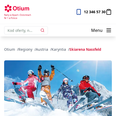
12 346 57 30
Narty w Alpach i Dolomitach
Nr 1 w Polsce
Menu
Otium
Regiony
Austria
Karyntia
Skiarena Nassfeld