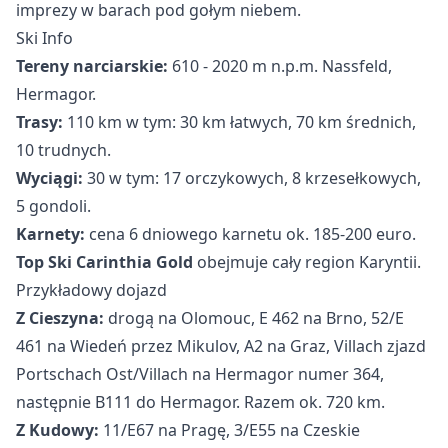
imprezy w barach pod gołym niebem.
Ski Info
Tereny narciarskie:
610 - 2020 m n.p.m. Nassfeld,
Hermagor.
Trasy:
110 km w tym: 30 km łatwych, 70 km średnich,
10 trudnych.
Wyciągi:
30 w tym: 17 orczykowych, 8 krzesełkowych,
5 gondoli.
Karnety:
cena 6 dniowego karnetu ok. 185-200 euro.
Top Ski Carinthia Gold
obejmuje cały region Karyntii.
Przykładowy dojazd
Z Cieszyna:
drogą na Olomouc, E 462 na Brno, 52/E
461 na Wiedeń przez Mikulov, A2 na Graz, Villach zjazd
Portschach Ost/Villach na Hermagor numer 364,
następnie B111 do Hermagor. Razem ok. 720 km.
Z Kudowy:
11/E67 na Pragę, 3/E55 na Czeskie