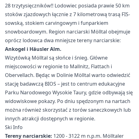
28 trzytysięczników!! Lodowiec posiada prawie 50 km
stoków zjazdowych łącznie z 7 kilometrową trasą FIS-
sowską, stokiem carvingowym i funparkiem
snowboardowym. Region narciarski Mölltal obejmuje
oprócz lodowca dwa mniejsze tereny narciarskie:
Ankogel i Häusler Alm.
Wizytówką Mölltal są słońce i śnieg. Główne
miejscowości w regionie to Mallnitz, Flattach i
Obervellach. Będąc w Dolinie Mölltal warto odwiedzić
stację badawczą BIOS – jest to centrum edukacyjne
Parku Narodowego Wysokie Taury, gdzie odbywają się
widowiskowe pokazy. Po dniu spędzonym na nartach
można również skorzystać z torów saneczkowych lub
innych atrakcji dostępnych w regionie.
Ski Info
Tereny narciarskie:
1200 - 3122 m n.p.m. Mölltaler