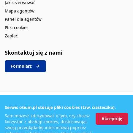
Jak rezerwować
Mapa agentów
Panel dla agentów
Pliki cookies
Zapłać
Skontaktuj się z nami
Formularz
Serwis otium.pl stosuje pliki cookies (tzw. ciasteczka).
20
LAT
Sam możesz zdecydować o tym, czy chcesz
DZIAŁAMY
Akceptuję
NA RYNKU
korzystać z obsługi cookies, dostosowując
swoją przeglądarkę internetową poprzez