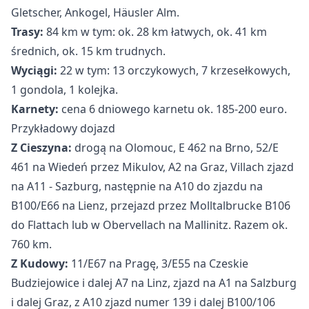
Gletscher, Ankogel, Häusler Alm.
Trasy:
84 km w tym: ok. 28 km łatwych, ok. 41 km
średnich, ok. 15 km trudnych.
Wyciągi:
22 w tym: 13 orczykowych, 7 krzesełkowych,
1 gondola, 1 kolejka.
Karnety:
cena 6 dniowego karnetu ok. 185-200 euro.
Przykładowy dojazd
Z Cieszyna:
drogą na Olomouc, E 462 na Brno, 52/E
461 na Wiedeń przez Mikulov, A2 na Graz, Villach zjazd
na A11 - Sazburg, następnie na A10 do zjazdu na
B100/E66 na Lienz, przejazd przez Molltalbrucke B106
do Flattach lub w Obervellach na Mallinitz. Razem ok.
760 km.
Z Kudowy:
11/E67 na Pragę, 3/E55 na Czeskie
Budziejowice i dalej A7 na Linz, zjazd na A1 na Salzburg
i dalej Graz, z A10 zjazd numer 139 i dalej B100/106