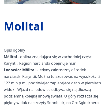
Molltal
Opis ogólny
Mölltal
- dolina znajdująca się w zachodniej części
Karyntii. Region narciarski obejmuje m.in.
Lodowiec Mölltal
- jedyny całoroczny ośrodek
narciarski Karyntii. Można tu szusować na wysokości 3
122 m n.p.m., podziwiając zapierające dech w piersiach
widoki. Wjazd na lodowiec odbywa się najdłuższą
podziemną kolejką linową świata. U góry roztacza się
piękny widok na szczyty Sonnblick, na Großglocknera i