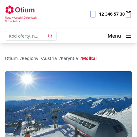
12 346 57 30
Narty w Alpach i Dolomitach
Nr 1 w Polsce
Menu
Otium
Regiony
Austria
Karyntia
Mölltal