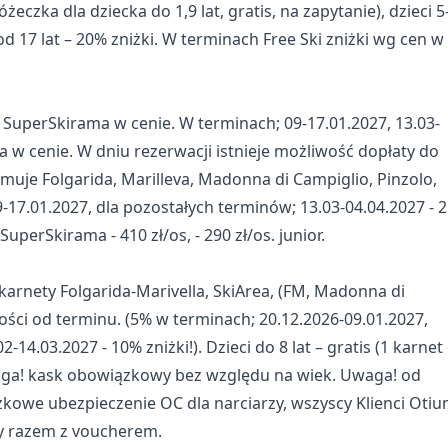
żeczka dla dziecka do 1,9 lat, gratis, na zapytanie), dzieci 5
i, od 17 lat – 20% zniżki. W terminach Free Ski zniżki wg cen w
 SuperSkirama w cenie. W terminach; 09-17.01.2027, 13.03-
a w cenie. W dniu rezerwacji istnieje możliwość dopłaty do
muje Folgarida, Marilleva, Madonna di Campiglio, Pinzolo,
09-17.01.2027, dla pozostałych terminów; 13.03-04.04.2027 - 
SuperSkirama - 410 zł/os, - 290 zł/os. junior.
arnety Folgarida-Marivella, SkiArea, (FM, Madonna di
ości od terminu. (5% w terminach; 20.12.2026-09.01.2027,
-14.03.2027 - 10% zniżki!). Dzieci do 8 lat – gratis (1 karnet
Uwaga! kask obowiązkowy bez względu na wiek. Uwaga! od
kowe ubezpieczenie OC dla narciarzy, wszyscy Klienci Oti
sy razem z voucherem.