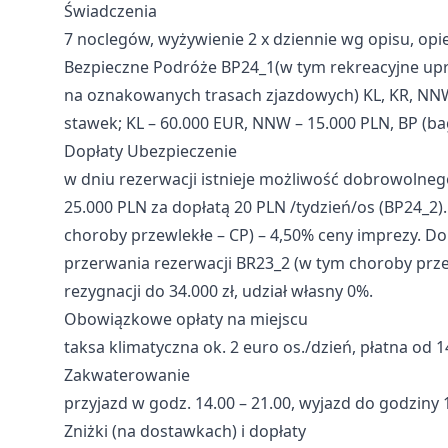
Świadczenia
7 noclegów, wyżywienie 2 x dziennie wg opisu, opi
Bezpieczne Podróże BP24_1(w tym rekreacyjne up
na oznakowanych trasach zjazdowych) KL, KR, NNW
stawek; KL – 60.000 EUR, NNW – 15.000 PLN, BP (ba
Dopłaty Ubezpieczenie
w dniu rezerwacji istnieje możliwość dobrowolne
25.000 PLN za dopłatą 20 PLN /tydzień/os (BP24_2)
choroby przewlekłe – CP) – 4,50% ceny imprezy. D
przerwania rezerwacji BR23_2 (w tym choroby prze
rezygnacji do 34.000 zł, udział własny 0%.
Obowiązkowe opłaty na miejscu
taksa klimatyczna ok. 2 euro os./dzień, płatna od 1
Zakwaterowanie
przyjazd w godz. 14.00 – 21.00, wyjazd do godziny 
Zniżki (na dostawkach) i dopłaty