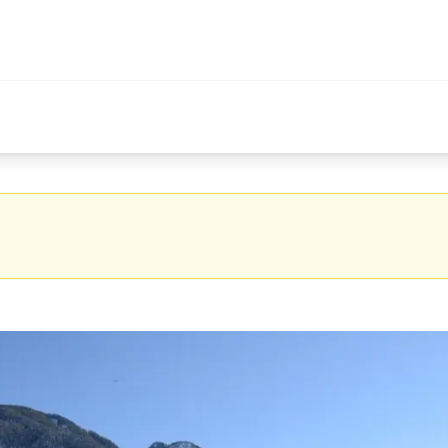
lomitach nr 1 w Polsce
a