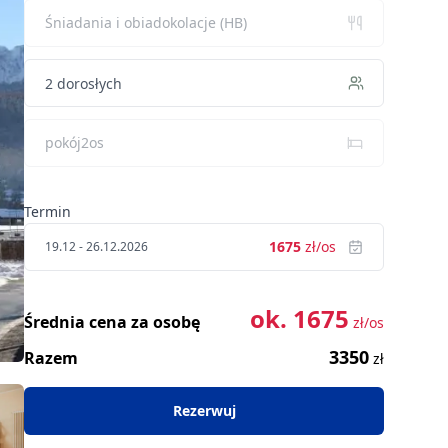
Śniadania i obiadokolacje (HB)
pokój2os
Termin
1675
zł/os
19.12 - 26.12.2026
ok.
1675
Średnia cena za osobę
zł/os
3350
Razem
zł
Rezerwuj