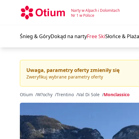
Hotel Monclassico & Maria*** | Otium Narty w Alpach i Do
Narty w Alpach i Dolomitach
Nr 1 w Polsce
Śnieg & Góry
Dokąd na narty
Free Ski
Słońce & Plaż
Uwaga, parametry oferty zmieniły się
Zweryfikuj wybrane parametry oferty
Otium
W?ochy
Trentino
Val Di Sole
Monclassico