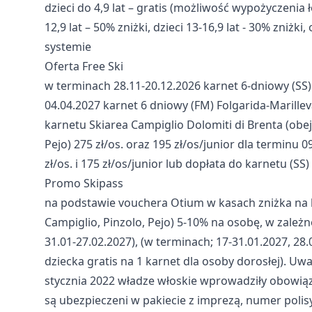
dzieci do 4,9 lat – gratis (możliwość wypożyczenia łó
12,9 lat – 50% zniżki, dzieci 13-16,9 lat - 30% zniżk
systemie
Oferta Free Ski
w terminach 28.11-20.12.2026 karnet 6-dniowy (SS)
04.04.2027 karnet 6 dniowy (FM) Folgarida-Marillev
karnetu Skiarea Campiglio Dolomiti di Brenta (obej
Pejo) 275 zł/os. oraz 195 zł/os/junior dla terminu 
zł/os. i 175 zł/os/junior lub dopłata do karnetu (SS) 
Promo Skipass
na podstawie vouchera Otium w kasach zniżka na k
Campiglio, Pinzolo, Pejo) 5-10% na osobę, w zależn
31.01-27.02.2027), (w terminach; 17-31.01.2027, 28.02
dziecka gratis na 1 karnet dla osoby dorosłej). 
stycznia 2022 władze włoskie wprowadziły obowiąz
są ubezpieczeni w pakiecie z imprezą, numer poli