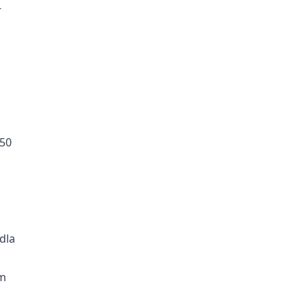
-
250
 dla
um