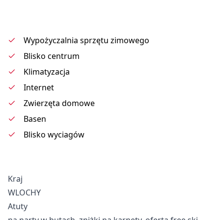
Wypożyczalnia sprzętu zimowego
Blisko centrum
Klimatyzacja
Internet
Zwierzęta domowe
Basen
Blisko wyciagów
Kraj
WLOCHY
Atuty
na narty w butach, zniżki na karnety, oferta free ski