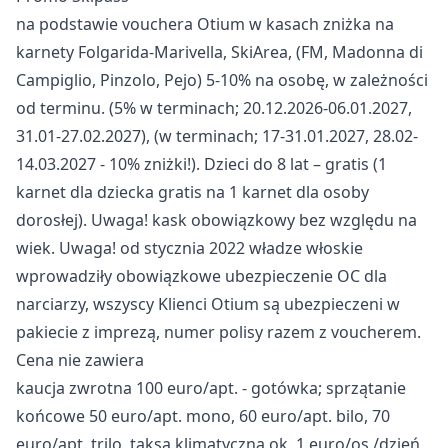
na podstawie vouchera Otium w kasach zniżka na
karnety Folgarida-Marivella, SkiArea, (FM, Madonna di
Campiglio, Pinzolo, Pejo) 5-10% na osobę, w zależności
od terminu. (5% w terminach; 20.12.2026-06.01.2027,
31.01-27.02.2027), (w terminach; 17-31.01.2027, 28.02-
14.03.2027 - 10% zniżki!). Dzieci do 8 lat – gratis (1
karnet dla dziecka gratis na 1 karnet dla osoby
dorosłej). Uwaga! kask obowiązkowy bez względu na
wiek. Uwaga! od stycznia 2022 władze włoskie
wprowadziły obowiązkowe ubezpieczenie OC dla
narciarzy, wszyscy Klienci Otium są ubezpieczeni w
pakiecie z imprezą, numer polisy razem z voucherem.
Cena nie zawiera
kaucja zwrotna 100 euro/apt. - gotówka; sprzątanie
końcowe 50 euro/apt. mono, 60 euro/apt. bilo, 70
euro/apt. trilo, taksa klimatyczna ok. 1 euro/os./dzień