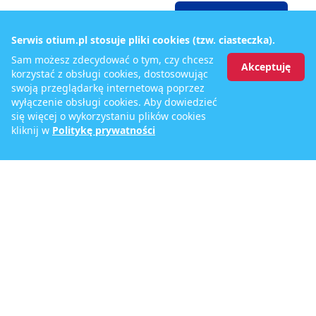
1640
Rezerwuj
zł/os
Serwis otium.pl stosuje pliki cookies (tzw. ciasteczka).
Sam możesz zdecydować o tym, czy chcesz
Akceptuję
korzystać z obsługi cookies, dostosowując
13.02.2027 (7 dni)
swoją przeglądarkę internetową poprzez
Pokój
:
APT24/apt.Bilo4os|APT35/apt.Bilo5os|APT23/apt.
wyłączenie obsługi cookies. Aby dowiedzieć
Wyżywienie
:
Bez wyżywienia
się więcej o wykorzystaniu plików cookies
kliknij w
Politykę prywatności
1640
Rezerwuj
zł/os
20.02.2027 (7 dni)
Pokój
:
APT24/apt.Bilo4os|APT35/apt.Bilo5os|APT23/apt.
Wyżywienie
:
Bez wyżywienia
1640
Rezerwuj
zł/os