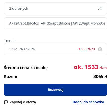
APT24/apt.Bilo4os|APT35/apt.Bilo5os|APT23/apt.Mono3os
Termin
1533
zł/os
19.12 - 26.12.2026
ok.
1533
Średnia cena za osobę
zł/os
3065
Razem
zł
Rezerwuj
Zapytaj o ofertę
Dodaj do schowka +