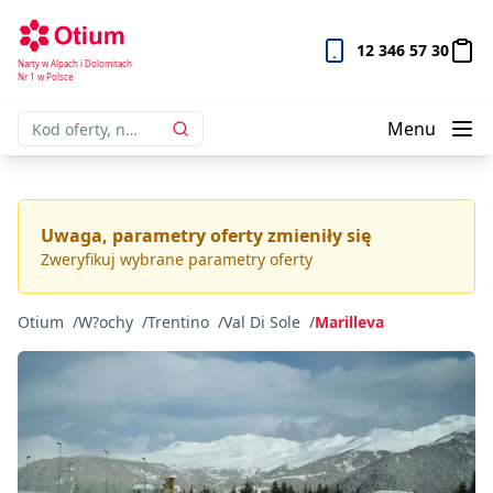
Residence Artuik | Otium Narty w Alpach i Dolomitach nr 1
12 346 57 30
Narty w Alpach i Dolomitach
Nr 1 w Polsce
Menu
Uwaga, parametry oferty zmieniły się
Zweryfikuj wybrane parametry oferty
Otium
W?ochy
Trentino
Val Di Sole
Marilleva